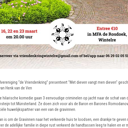
lvereniging “de Vriendenkring” presenteert "Met dieven vangt men dieven" ges
 van Henk van de Ven
e hilarische komedie gaan 3 eenvoudige criminelen op jacht naar de schat van de
nsteijn tot Münsterland. Ze doen zich voor als de Baron en Barones Romodanov
iële huwelijkspartner van een van de gravinnen.
an is om de Gravinnen naar het verkeerde huis te loodsen, een drankje te geve
r de adellijke familie in diepe rust verkeerd de handtassen leeg te halen en er