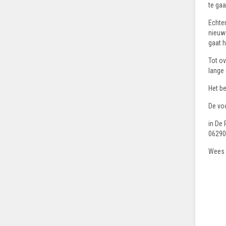
te gaa
Echter
nieuws
gaat 
Tot ov
lange
Het be
De voo
in De 
06290
Wees e