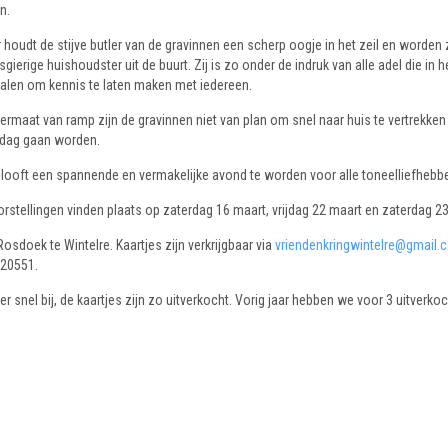
n.
 houdt de stijve butler van de gravinnen een scherp oogje in het zeil en worde
gierige huishoudster uit de buurt. Zij is zo onder de indruk van alle adel die in he
halen om kennis te laten maken met iedereen.
ermaat van ramp zijn de gravinnen niet van plan om snel naar huis te vertrekke
 dag gaan worden.
looft een spannende en vermakelijke avond te worden voor alle toneelliefhebbe
rstellingen vinden plaats op zaterdag 16 maart, vrijdag 22 maart en zaterdag 2
Rosdoek te Wintelre. Kaartjes zijn verkrijgbaar via
vriendenkringwintelre@gmail.
20551.
r snel bij, de kaartjes zijn zo uitverkocht. Vorig jaar hebben we voor 3 uitverko