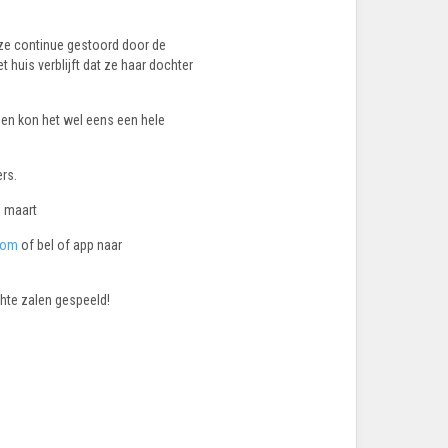
n ze continue gestoord door de
t huis verblijft dat ze haar dochter
n en kon het wel eens een hele
rs.
3 maart
com
of bel of app naar
chte zalen gespeeld!