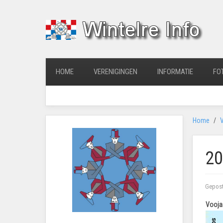
HOME
VERENIGINGEN
INFORMATIE
FO
Home
V
20
Gepost
Voojaa