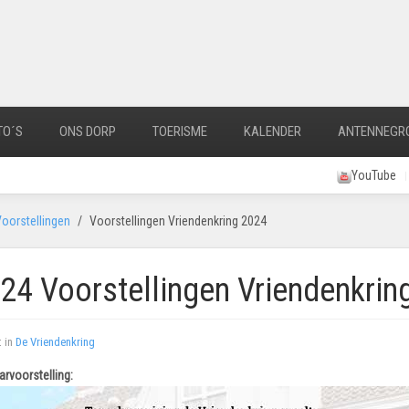
TO´S
ONS DORP
TOERISME
KALENDER
ANTENNEGR
YouTube
oorstellingen
Voorstellingen Vriendenkring 2024
24 Voorstellingen Vriendenkrin
 in
De Vriendenkring
rvoorstelling: